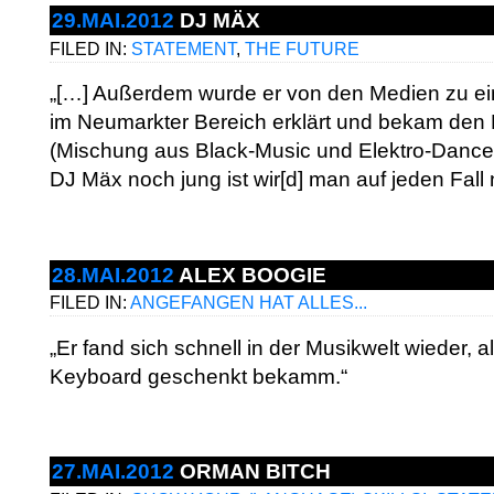
29.MAI.2012
DJ MÄX
FILED IN:
STATEMENT
,
THE FUTURE
„[…] Außerdem wurde er von den Medien zu e
im Neumarkter Bereich erklärt und bekam den N
(Mischung aus Black-Music und Elektro-Dance)
DJ Mäx noch jung ist wir[d] man auf jeden Fall
28.MAI.2012
ALEX BOOGIE
FILED IN:
ANGEFANGEN HAT ALLES...
„Er fand sich schnell in der Musikwelt wieder, a
Keyboard geschenkt bekamm.“
27.MAI.2012
ORMAN BITCH