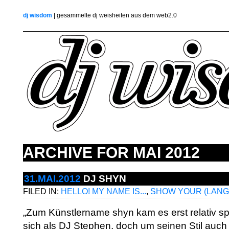
dj wisdom
| gesammelte dj weisheiten aus dem web2.0
ARCHIVE FOR
MAI 2012
31.MAI.2012
DJ SHYN
FILED IN:
HELLO! MY NAME IS...
,
SHOW YOUR (LANGU
„Zum Künstlername shyn kam es erst relativ sp
sich als DJ Stephen, doch um seinen Stil au