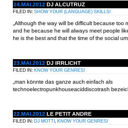
24.MAI.2012
DJ ALCUTRUZ
FILED IN:
SHOW YOUR (LANGUAGE) SKILLS!
„Although the way will be difficult because too 
and he because he will always meet people lik
he is the best and that the time of the social u
23.MAI.2012
DJ IRRLICHT
FILED IN:
KNOW YOUR GENRES!
„man könnte das ganze auch einfach als
technoelectropunkhouseaciddiscotrash bezeic
22.MAI.2012
LE PETIT ANDRE
FILED IN:
DJ MOTTI
,
KNOW YOUR GENRES!