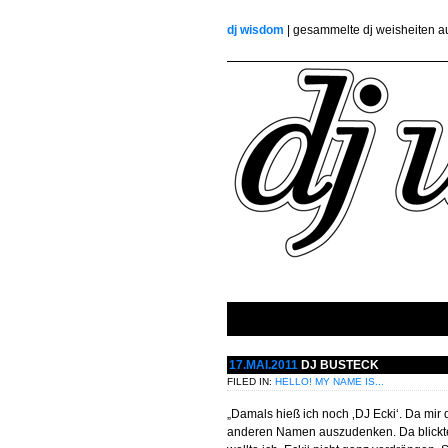
dj wisdom
| gesammelte dj weisheiten 
17.MAI.2011
DJ BUSTECK
FILED IN:
HELLO! MY NAME IS...
„Damals hieß ich noch ‚DJ Ecki‘. Da mir
anderen Namen auszudenken. Da blickte i