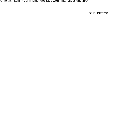
 Schließlich kommt dann folgendes raus wenn man ‚Bust‘ und ‚Eck‘
DJ BUSTECK