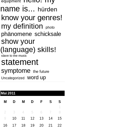
equipment
name is...
hürden
know your genres!
my definition
photo
phänomene
schicksale
show your
(language) skills!
slave to the music
statement
symptome
the future
word up
Uncategorized
Mai 2011
M
D
M
D
F
S
S
1
2
3
4
5
6
7
8
9
10
11
12
13
14
15
16
17
18
19
20
21
22