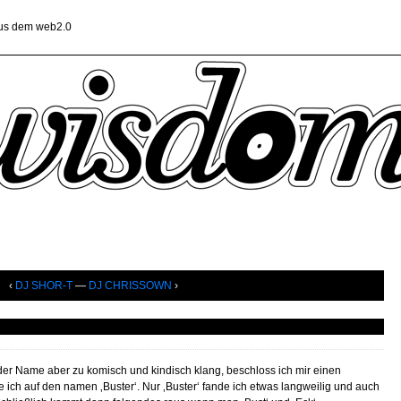
aus dem web2.0
‹
DJ SHOR-T
—
DJ CHRISSOWN
›
 der Name aber zu komisch und kindisch klang, beschloss ich mir einen
ch auf den namen ‚Buster‘. Nur ‚Buster‘ fande ich etwas langweilig und auch