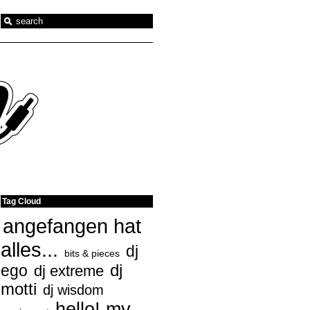
Tag Cloud
angefangen hat
alles...
dj
bits & pieces
ego
dj
dj extreme
motti
dj wisdom
hello! my