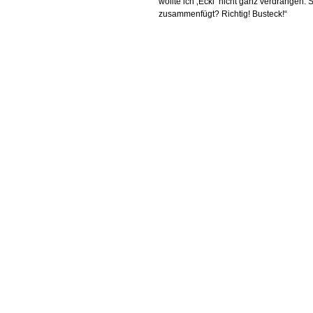
wollte ich ‚Ecki‘ nicht ganz verdrängen.
zusammenfügt? Richtig! Busteck!“