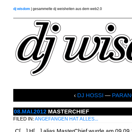
dj wisdom
| gesammelte dj weisheiten aus dem web2.0
‹
DJ HOSSI
—
PARAN
08.MAI.2012
MASTERCHIEF
FILED IN:
ANGEFANGEN HAT ALLES...
„C[…] H[…] alias MasterChief wurde am 09.09