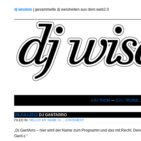
dj wisdom
| gesammelte dj weisheiten aus dem web2.0
‹
DJ THOM
—
DJ L-TRONIC
29.JULI.2012
DJ GANTARRO
FILED IN:
HELLO! MY NAME IS...
,
STATEMENT
„Dj GantArro – hier wird der Name zum Programm und das mit Recht. Denn
Gant-z.“