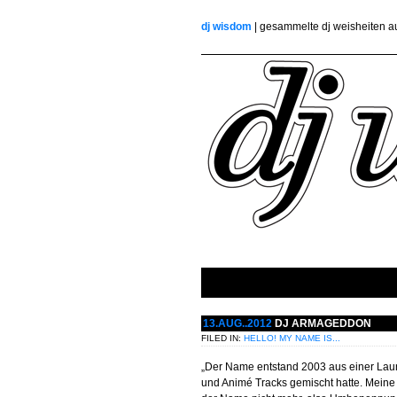
dj wisdom
| gesammelte dj weisheiten 
13.AUG..2012
DJ ARMAGEDDON
FILED IN:
HELLO! MY NAME IS...
„Der Name entstand 2003 aus einer Laun
und Animé Tracks gemischt hatte. Meine