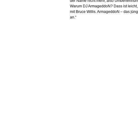
der Name nicht mehr, also Umbenennun
Warum DJ ArmageddoN? Dass ist leicht, 
mit Bruce Willis. ArmageddoN – das jüng
an.“