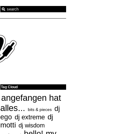
Tag Cloud
angefangen hat
alles...
dj
bits & pieces
ego
dj
dj extreme
motti
dj wisdom
hello! my