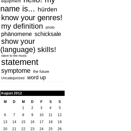
equipment
name is...
hürden
know your genres!
my definition
photo
phänomene
schicksale
show your
(language) skills!
slave to the music
statement
symptome
the future
word up
Uncategorized
August 2012
M
D
M
D
F
S
S
1
2
3
4
5
6
7
8
9
10
11
12
13
14
15
16
17
18
19
20
21
22
23
24
25
26