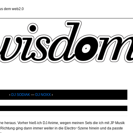
aus dem web2.0
‹
DJ SODIAK
—
DJ NOXX
›
e heraus. Vorher hieß ich DJ Anime, wegen meinen Sets die ich mit JP Musik
 Richtung ging dann immer weiter in die Electro~Szene hinein und da passte