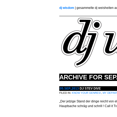
dj wisdom
| gesammelte dj weisheiten 
ARCHIVE FOR
SEP.
05.SEP..2013
DJ STEV DIVE
FILED IN:
KNOW YOUR GENRES!
,
MY DEFINI
„Der jetzige Stand der dinge reicht von
Hauptsache schräg und schrill ! Call it T