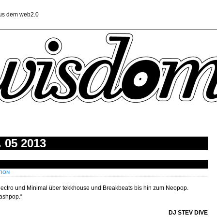
aus dem web2.0
 05 2013
TION
 electro und Minimal über tekkhouse und Breakbeats bis hin zum Neopop.
rashpop.“
DJ STEV DIVE