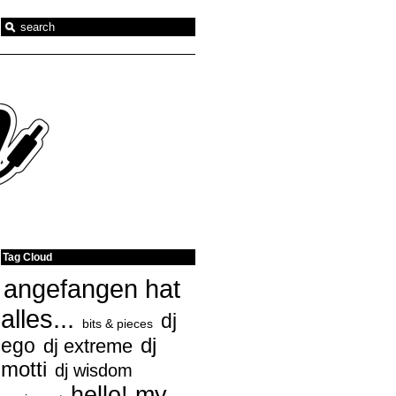
Tag Cloud
angefangen hat
alles...
dj
bits & pieces
ego
dj
dj extreme
motti
dj wisdom
hello! my