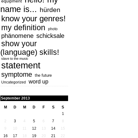
equipment
name is...
hürden
know your genres!
my definition
photo
phänomene
schicksale
show your
(language) skills!
slave to the music
statement
symptome
the future
word up
Uncategorized
September 2013
M
D
M
D
F
S
S
1
2
3
4
5
6
7
8
9
10
11
12
13
14
15
16
17
18
19
20
21
22