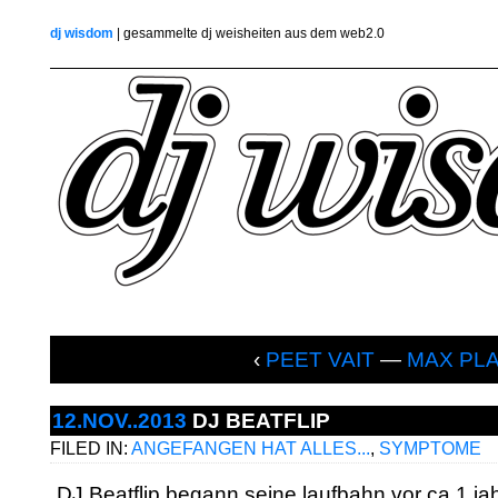
dj wisdom
| gesammelte dj weisheiten aus dem web2.0
‹
PEET VAIT
—
MAX PL
12.NOV..2013
DJ BEATFLIP
FILED IN:
ANGEFANGEN HAT ALLES...
,
SYMPTOME
„DJ Beatflip begann seine laufbahn vor ca.1 ja