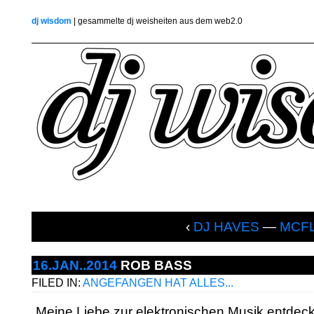
dj wisdom
| gesammelte dj weisheiten aus dem web2.0
‹
DJ HAVES
—
MCF
16.JAN..2014
ROB BASS
FILED IN:
ANGEFANGEN HAT ALLES...
„Meine Liebe zur elektronischen Musik entdeckt