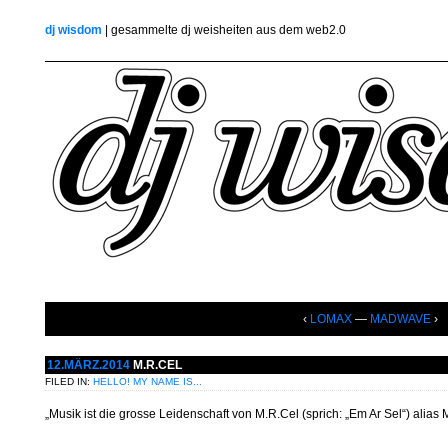
dj wisdom
| gesammelte dj weisheiten aus dem web2.0
‹
LOMAX
—
MADWAVE
›
12.MÄRZ.2014
M.R.CEL
FILED IN:
HELLO! MY NAME IS...
„Musik ist die grosse Leidenschaft von M.R.Cel (sprich: „Em Ar Sel“) alias