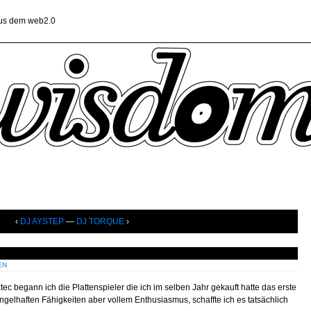
aus dem web2.0
‹
DJ AYSTEP
—
DJ TORQUE
›
EN
 begann ich die Plattenspieler die ich im selben Jahr gekauft hatte das erste
ngelhaften Fähigkeiten aber vollem Enthusiasmus, schaffte ich es tatsächlich