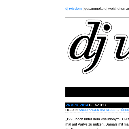
dj wisdom
| gesammelte dj weisheiten 
26.APR..2014
DJ AZTEC
FILED IN:
ANGEFANGEN HAT ALLES...
,
HÜRD
„1993 noch unter dem Pseudonym DJ Aztec
mal auf Partys zu nutzen. Damals mit ma