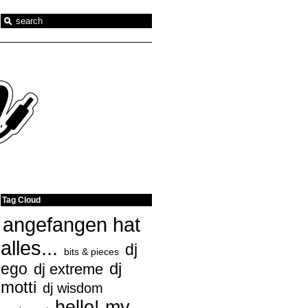
Tag Cloud
angefangen hat
alles...
dj
bits & pieces
ego
dj
dj extreme
motti
dj wisdom
hello! my