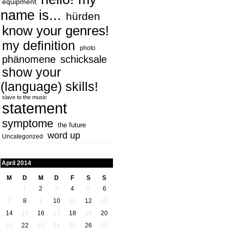
equipment
name is...
hürden
know your genres!
my definition
photo
phänomene
schicksale
show your
(language) skills!
slave to the music
statement
symptome
the future
word up
Uncategorized
April 2014
M
D
M
D
F
S
S
1
2
3
4
5
6
7
8
9
10
11
12
13
14
15
16
17
18
19
20
21
22
23
24
25
26
27