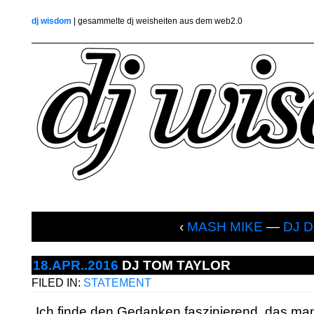
dj wisdom
| gesammelte dj weisheiten aus dem web2.0
‹
MASH MIKE
—
DJ 
18.APR..2016
DJ TOM TAYLOR
FILED IN:
STATEMENT
„Ich finde den Gedanken faszinierend, das ma