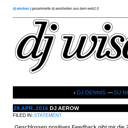
dj wisdom
| gesammelte dj weisheiten aus dem web2.0
‹
DJ DENNIS
—
DJ N
28.APR..2016
DJ AEROW
FILED IN:
STATEMENT
„Geschlossen positives Feedback gibt mir die Z