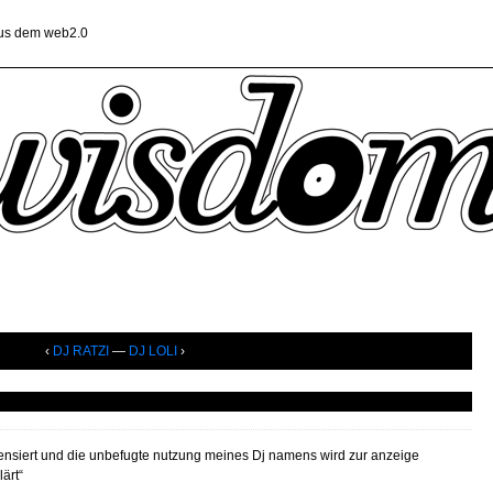
aus dem web2.0
‹
DJ RATZI
—
DJ LOLI
›
izensiert und die unbefugte nutzung meines Dj namens wird zur anzeige
ärt“