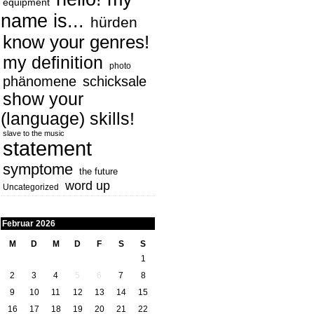
equipment
name is...
hürden
know your genres!
my definition
photo
phänomene
schicksale
show your
(language) skills!
slave to the music
statement
symptome
the future
word up
Uncategorized
Februar 2026
M
D
M
D
F
S
S
1
2
3
4
5
6
7
8
9
10
11
12
13
14
15
16
17
18
19
20
21
22