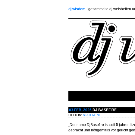
dj wisdom
| gesammelte dj weisheiten 
03.FEB..2026
DJ BASEFIRE
FILED IN:
STATEMENT
„Der name DjBasefire ist seit 5 jahren l
gebracht und nötigenfalls vor gericht gekl