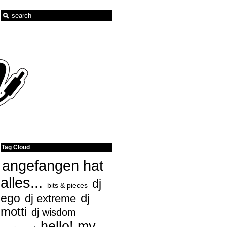
Tag Cloud
angefangen hat
alles...
dj
bits & pieces
ego
dj
dj extreme
motti
dj wisdom
hello! my