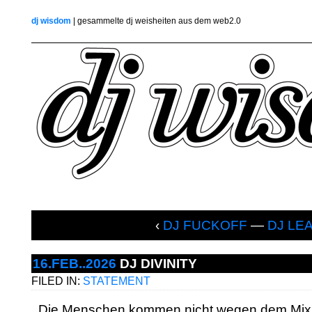
dj wisdom
| gesammelte dj weisheiten aus dem web2.0
‹
DJ FUCKOFF
—
DJ LE
16.FEB..2026
DJ DIVINITY
FILED IN:
STATEMENT
„‚Die Menschen kommen nicht wegen dem Mix