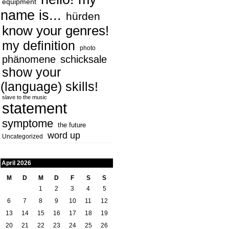
equipment
name is...
hürden
know your genres!
my definition
photo
phänomene
schicksale
show your
(language) skills!
slave to the music
statement
symptome
the future
word up
Uncategorized
April 2026
M
D
M
D
F
S
S
1
2
3
4
5
6
7
8
9
10
11
12
13
14
15
16
17
18
19
20
21
22
23
24
25
26