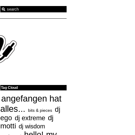
Tag Cloud
angefangen hat
alles...
dj
bits & pieces
ego
dj
dj extreme
motti
dj wisdom
hello! my