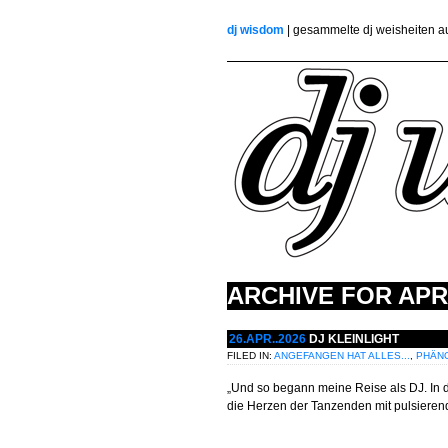
dj wisdom
| gesammelte dj weisheiten 
ARCHIVE FOR
APR.
26.APR..2026
DJ KLEINLIGHT
FILED IN:
ANGEFANGEN HAT ALLES...
,
PHÄN
„Und so begann meine Reise als DJ. In 
die Herzen der Tanzenden mit pulsierend