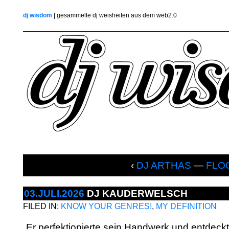
dj wisdom
| gesammelte dj weisheiten aus dem web2.0
‹
DJ ARTHAS
—
FLO
03.JULI.2026
DJ KAUDERWELSCH
FILED IN:
KNOW YOUR GENRES!
,
MY DEFINITION
„Er perfektionierte sein Handwerk und entdeckt