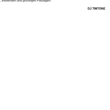
, treibenden und groovigen Passagen.“
DJ TIMTONE