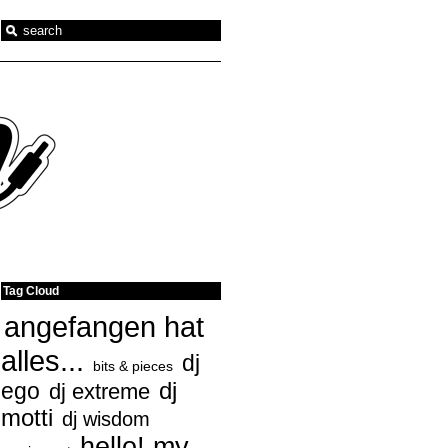
Tag Cloud
angefangen hat
alles...
dj
bits & pieces
ego
dj
dj extreme
motti
dj wisdom
hello! my