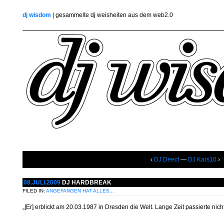
dj wisdom
| gesammelte dj weisheiten aus dem web2.0
‹
DJ Deect
—
DJ Kars10
›
08.JULI.2009
DJ HARDBREAK
FILED IN:
ANGEFANGEN HAT ALLES...
„[Er] erblickt am 20.03.1987 in Dresden die Welt. Lange Zeit passierte nic