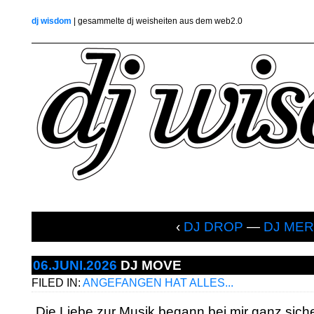
dj wisdom
| gesammelte dj weisheiten aus dem web2.0
‹
DJ DROP
—
DJ MER
06.JUNI.2026
DJ MOVE
FILED IN:
ANGEFANGEN HAT ALLES...
„Die Liebe zur Musik begann bei mir ganz sic