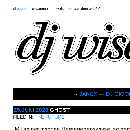
dj wisdom
| gesammelte dj weisheiten aus dem web2.0
‹
JANEX
—
DJ GIGO
25.JUNI.2026
GHOST
FILED IN:
THE FUTURE
„Mit seiner frischen Herangehensweise, seine