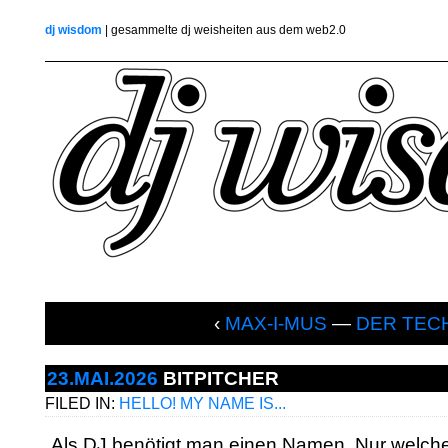
dj wisdom
| gesammelte dj weisheiten aus dem web2.0
‹
MAX-I-MUS
—
DER TEC
23.MAI.2026
BITPITCHER
FILED IN:
HELLO! MY NAME IS...
„Als DJ benötigt man einen Namen. Nur welche