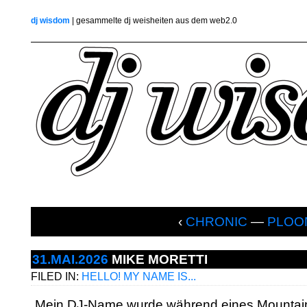
dj wisdom
| gesammelte dj weisheiten aus dem web2.0
‹
CHRONIC
—
PLOO
31.MAI.2026
MIKE MORETTI
FILED IN:
HELLO! MY NAME IS...
„Mein DJ-Name wurde während eines Mountain